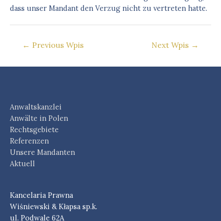
dass unser Mandant den Verzug nicht zu vertreten hatte.
Nawigacja
←
Previous Wpis
Next Wpis
→
wpisu
Anwaltskanzlei
Anwälte in Polen
Rechtsgebiete
Referenzen
Unsere Mandanten
Aktuell
Kancelaria Prawna
Wiśniewski & Kłapsa sp.k.
ul. Podwale 62A