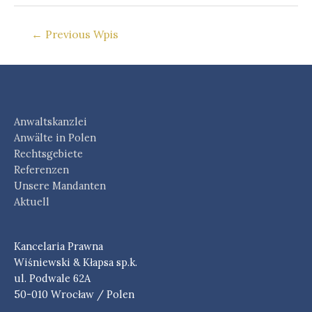
Nawigacja
←
Previous Wpis
wpisu
Anwaltskanzlei
Anwälte in Polen
Rechtsgebiete
Referenzen
Unsere Mandanten
Aktuell
Kancelaria Prawna
Wiśniewski & Kłapsa sp.k.
ul. Podwale 62A
50-010 Wrocław / Polen